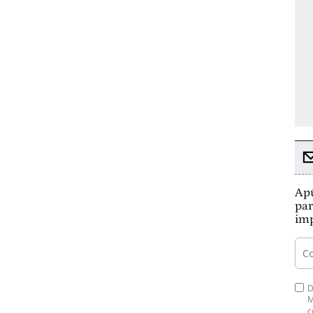
Apú
par
imp
D
M
c