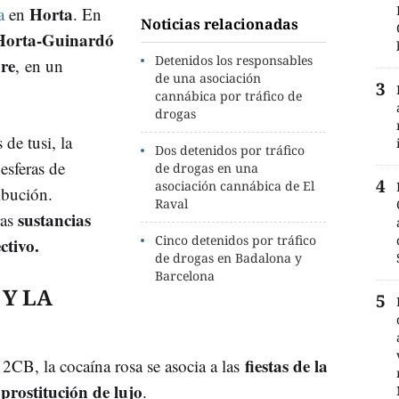
Horta
a
en
. En
Noticias relacionadas
Horta-Guinardó
Detenidos los responsables
re
, en un
de una asociación
cannábica por tráfico de
drogas
de tusi, la
Dos detenidos por tráfico
 esferas de
de drogas en una
asociación cannábica de El
ibución.
Raval
sustancias
ras
Cinco detenidos por tráfico
ctivo.
de drogas en Badalona y
Barcelona
 Y LA
fiestas de la
CB, la cocaína rosa se asocia a las
prostitución de lujo
a
.