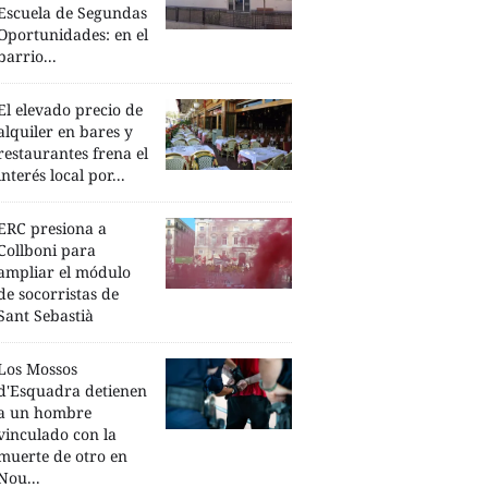
Escuela de Segundas
Oportunidades: en el
barrio...
El elevado precio de
alquiler en bares y
restaurantes frena el
interés local por...
ERC presiona a
Collboni para
ampliar el módulo
de socorristas de
Sant Sebastià
Los Mossos
d'Esquadra detienen
a un hombre
vinculado con la
muerte de otro en
Nou...