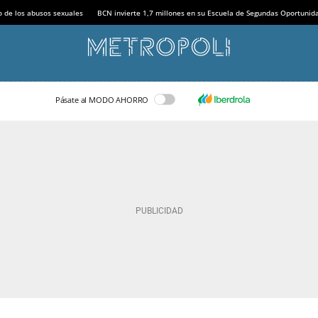
o de los abusos sexuales
BCN invierte 1,7 millones en su Escuela de Segundas Oportunid
Pásate al MODO AHORRO