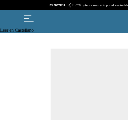
ES NOTICIA:
El CTB quiebra marcado por el escándal
Leer en Castellano