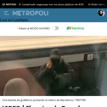
ES NOTICIA:
El ‘complicado’ engranaje tras los pisos públicos de BCN
El Síndic recha
Leer en Castellano
Pásate al MODO AHORRO
Una banda de grafiteros pintando el metro de Barcelona / TWITTER