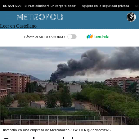
ES NOTICIA:
El Prat eliminará un cargo 'a dedo'
Agujero en la seguridad privada
Sa
Leer en Castellano
Pásate al MODO AHORRO
Incendio en una empresa de Mercabarna / TWITTER @Andreesss26