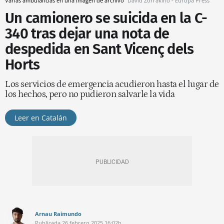
Varias ambulancias en una imagen de archivo
David Zorrakino - Europa Press
Un camionero se suicida en la C-
340 tras dejar una nota de
despedida en Sant Vicenç dels
Horts
Los servicios de emergencia acudieron hasta el lugar de
los hechos, pero no pudieron salvarle la vida
Leer en Catalán
Arnau Raimundo
Publicada
26 febrero 2025
16:02h