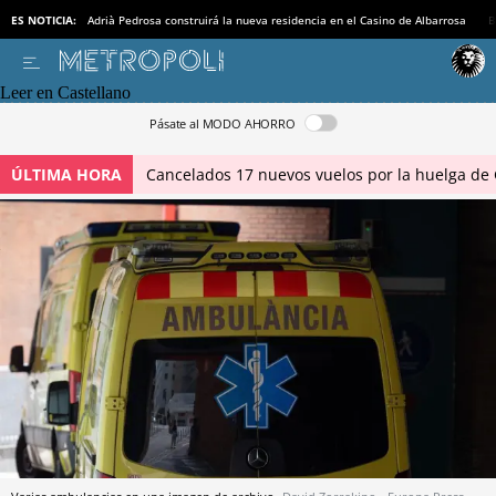
ES NOTICIA:
Adrià Pedrosa construirá la nueva residencia en el Casino de Albarrosa
B
Leer en Castellano
Pásate al MODO AHORRO
ÚLTIMA HORA
Cancelados 17 nuevos vuelos por la huelga de