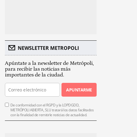
NEWSLETTER METROPOLI
Apúntate a la newsletter de Metrópoli,
para recibir las noticias más
importantes de la ciudad.
APUNTARME
De conformidad con el RGPD y la LOPDGDD,
METRÓPOLI ABIERTA, SLU tratará los datos facilitados
con la finalidad de remitirle noticias de actualidad.