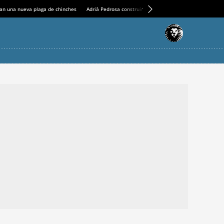
an una nueva plaga de chinches
Adrià Pedrosa construirá la nueva residencia en el Casin