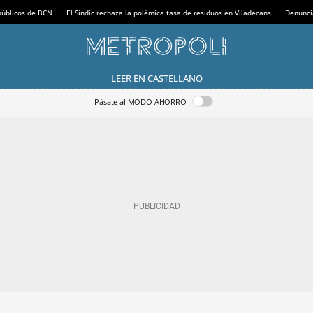
 públicos de BCN
El Síndic rechaza la polémica tasa de residuos en Viladecans
Denunci
LEER EN CASTELLANO
Pásate al MODO AHORRO