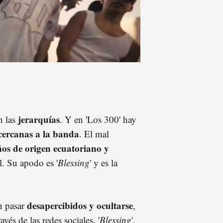
jerarquías
n las
. Y en 'Los 300' hay
 cercanas a la banda
. El mal
ños de origen ecuatoriano y
. Su apodo es '
Blessing
' y es la
desapercibidos y ocultarse
an pasar
,
avés de las redes sociales. '
Blessing
',