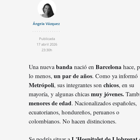
Ángela Vázquez
Publicada
17 abril 2026
23:30h
banda
Barcelona
Una nueva
nació en
hace, p
un par de años
lo menos,
. Como ya informó
Metrópoli
chicos
, sus integrantes son
, en su
muy jóvenes.
mayoría, y algunas chicas
Tamb
menores de edad
. Nacionalizados españoles,
ecuatorianos, hondureños, peruanos o
colombianos. No hacen distinciones.
L'Hospitalet de Llobregat
Se podría situar a
c