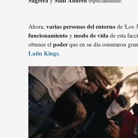
Sagrera
Sant Andreu
y
especialmente.
varias personas del entorno
Ahora,
de 'Los 3
funcionamiento
modo de vida
y
de esta facc
poder
obtener el
que en su día ostentaron gra
Latin Kings
.