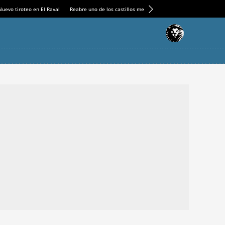
Nuevo tiroteo en El Raval
Reabre uno de los castillos medievales más espectaculares