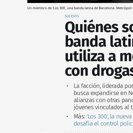
Un miembro de 'Los 300', una banda latina de Barcelona
Metrópoli
SUCESOS
Quiénes so
banda lat
utiliza a 
con droga
La facción, liderada po
busca expandirse en No
alianzas con otras pand
jóvenes vinculados al t
Más:
'Los 300', la nuev
desafía el control polic