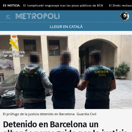
ES NOTICIA:
El ‘complicado’ engranaje tras los pisos públicos de BCN
El Síndic recha
LLEGIR EN CATALÀ
Pásate al MODO AHORRO
El prófugo de la justicia detenido en Barcelona
Guardia Civil
Detenido en Barcelona un