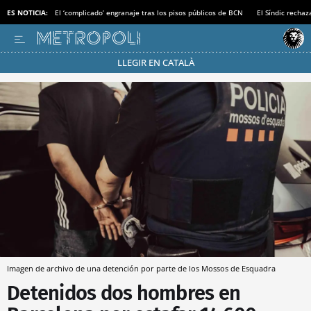
ES NOTICIA:
El ‘complicado’ engranaje tras los pisos públicos de BCN
El Síndic recha
LLEGIR EN CATALÀ
Pásate al MODO AHORRO
Imagen de archivo de una detención por parte de los Mossos de Esquadra
Detenidos dos hombres en