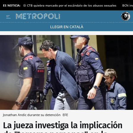
ES NOTICIA:
El CTB quiebra marcado por el escándalo de los abusos sexuales
BCN inv
LLEGIR EN CATALÀ
Pásate al MODO AHORRO
Jonathan Andic durante su detención
EFE
La jueza investiga la implicación