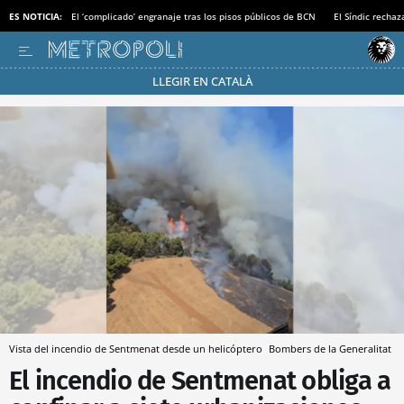
ES NOTICIA:
El ‘complicado’ engranaje tras los pisos públicos de BCN
El Síndic recha
LLEGIR EN CATALÀ
Pásate al MODO AHORRO
Vista del incendio de Sentmenat desde un helicóptero
Bombers de la Generalitat
El incendio de Sentmenat obliga a