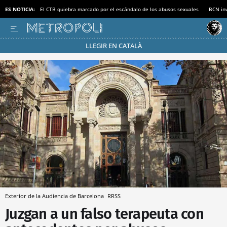
ES NOTICIA:
El CTB quiebra marcado por el escándalo de los abusos sexuales
BCN inv
LLEGIR EN CATALÀ
Pásate al MODO AHORRO
Exterior de la Audiencia de Barcelona
RRSS
Juzgan a un falso terapeuta con