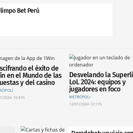
limpo Bet Perú
scifrando el éxito de
Desvelando la Superl
in en el Mundo de las
LoL 2024: equipos y
uestas y del casino
jugadores en foco
RÓPOLI
METRÓPOLI
1/2024
10:41h
12/01/2024
12:11h