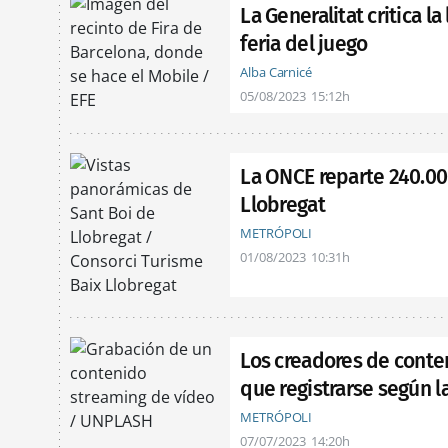
La Generalitat critica l
feria del juego
Alba Carnicé
05/08/2023
15:12h
La ONCE reparte 240.00
Llobregat
METRÓPOLI
01/08/2023
10:31h
Los creadores de conte
que registrarse según l
METRÓPOLI
07/07/2023
14:20h