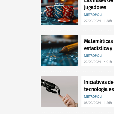
Las frases de
jugadores
METRÓPOLI
27/02/2024
11:38h
Matemáticas e
estadística y
METRÓPOLI
22/02/2024
14:01h
Iniciativas d
tecnología e
METRÓPOLI
08/02/2024
11:26h