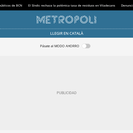
 públicos de BCN
El Síndic rechaza la polémica tasa de residuos en Viladecans
Denunci
LLEGIR EN CATALÀ
Pásate al MODO AHORRO