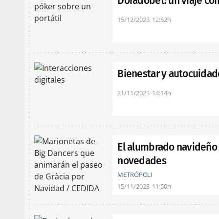
Doradobet: un viaje com
15/12/2023
12:52h
Bienestar y autocuidado
21/11/2023
14:14h
El alumbrado navideño 
novedades
METRÓPOLI
15/11/2023
11:50h