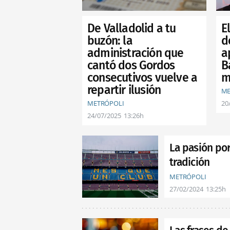
De Valladolid a tu
E
buzón: la
d
administración que
a
cantó dos Gordos
B
consecutivos vuelve a
m
repartir ilusión
ME
METRÓPOLI
20
24/07/2025
13:26h
La pasión por
tradición
METRÓPOLI
27/02/2024
13:25h