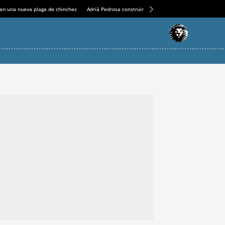
an una nueva plaga de chinches
Adrià Pedrosa construirá la nueva residencia en el Casin