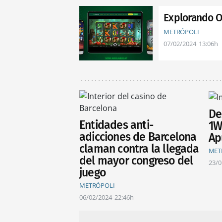
Explorando O
METRÓPOLI
07/02/2024
13:06h
De
Entidades anti-
1W
adicciones de Barcelona
Ap
claman contra la llegada
MET
del mayor congreso del
23/0
juego
METRÓPOLI
06/02/2024
22:46h