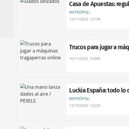
Casa de Apuestas: regul
METRÓPOLI
13/11/2023
13:19h
Trucos para jugar a máq
10/11/2023
14:09h
Luckia España: todo lo 
METRÓPOLI
13/10/2023
14:22h