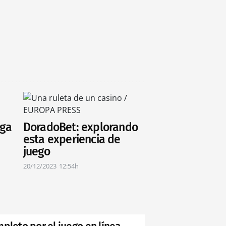
iga
DoradoBet: explorando
esta experiencia de
juego
20/12/2023
12:54h