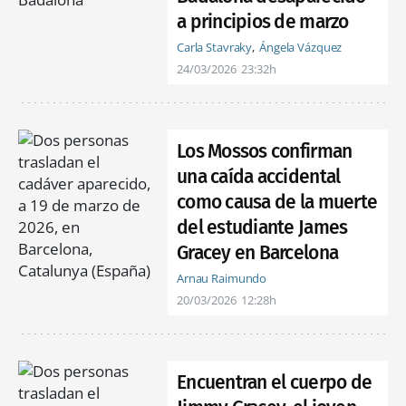
a principios de marzo
Carla Stavraky
Ángela Vázquez
24/03/2026
23:32h
Los Mossos confirman
una caída accidental
como causa de la muerte
del estudiante James
Gracey en Barcelona
Arnau Raimundo
20/03/2026
12:28h
Encuentran el cuerpo de