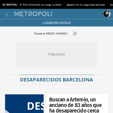
ES NOTICIA:
El Prat eliminará un cargo 'a dedo'
Agujero en la seguridad privada
Sa
LLEGIR EN CATALÀ
Pásate al MODO AHORRO
DESAPARECIDOS BARCELONA
Buscan a Artemio, un
anciano de 83 años que
ha desaparecido cerca