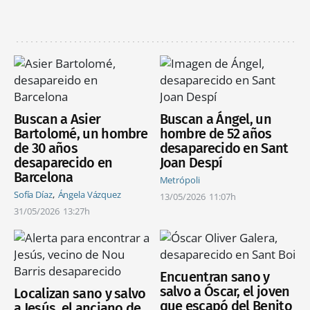
Buscan a Asier
Buscan a Ángel, un
Bartolomé, un hombre
hombre de 52 años
de 30 años
desaparecido en Sant
desaparecido en
Joan Despí
Barcelona
Metrópoli
Sofía Díaz
Ángela Vázquez
13/05/2026
11:07h
31/05/2026
13:27h
Encuentran sano y
salvo a Óscar, el joven
Localizan sano y salvo
que escapó del Benito
a Jesús, el anciano de