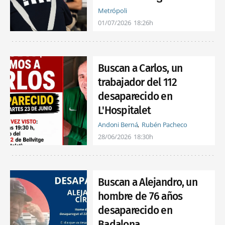
Metrópoli
01/07/2026
18:26h
Buscan a Carlos, un
trabajador del 112
desaparecido en
L'Hospitalet
Andoni Berná
Rubén Pacheco
28/06/2026
18:30h
Buscan a Alejandro, un
hombre de 76 años
desaparecido en
Badalona