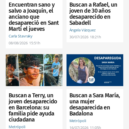
Encuentran sano y
Buscan a Rafael, un
salvo a Joaquín, el
joven de 30 años
anciano que
desaparecido en
desapareció en Sant
Sabadell
Martí el jueves
Ángela Vázquez
Carla Stavraky
30/07/2026
18:21h
08/08/2026
15:51h
Buscan a Sara María,
Buscan a Terry, un
una mujer
joven desaparecido
desaparecida en
en Barcelona: su
Badalona
familia pide ayuda
ciudadana
Metrópoli
Metrópoli
16/07/2026
11:05h