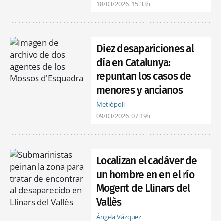
18/03/2026
15:33h
Diez desapariciones al
día en Catalunya:
repuntan los casos de
menores y ancianos
Metrópoli
09/03/2026
07:19h
Localizan el cadáver de
un hombre en en el río
Mogent de Llinars del
Vallès
Ángela Vázquez