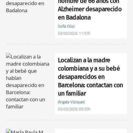
hombre de 66 años con
Alzheimer desaparecido
en Badalona
Sofía Díaz
03/03/2026
11:57h
Localizan a la madre
colombiana y a su bebé
desaparecidos en
Barcelona: contactan con
un familiar
Ángela Vázquez
03/03/2026
09:35h