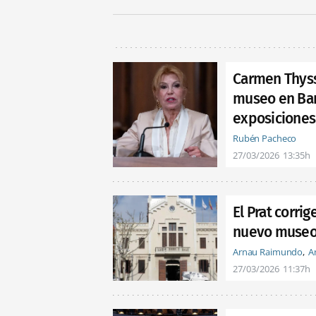
Carmen Thyss
museo en Barc
exposiciones
Rubén Pacheco
27/03/2026
13:35h
El Prat corri
nuevo museo 
Arnau Raimundo
A
27/03/2026
11:37h