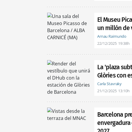
El Museu Pica
un millón de 
Arnau Raimundo
22/12/2025
19:38h
La 'plaza sub
Glòries con e
Carla Stavraky
21/12/2025
13:10h
Barcelona pre
envergadura 
2027