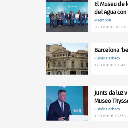
El Museu de l
del Agua con
Metrópoli
20/03/2026
01:00h
Barcelona 'b
Rubén Pacheco
17/03/2026
18:34h
Junts da luz 
Museo Thysse
Rubén Pacheco
12/03/2026
13:55h