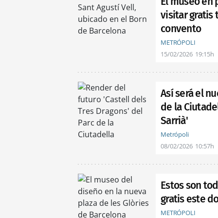
El museo en 
visitar gratis
convento
METRÓPOLI
15/02/2026
19:15h
Así será el n
de la Ciutade
Sarrià'
Metrópoli
08/02/2026
10:57h
Estos son to
gratis este 
METRÓPOLI