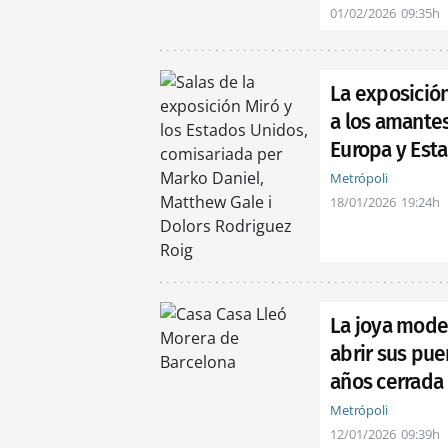
01/02/2026
09:35h
La exposició
a los amante
Europa y Est
Metrópoli
18/01/2026
19:24h
La joya moder
abrir sus pue
años cerrada
Metrópoli
12/01/2026
09:39h