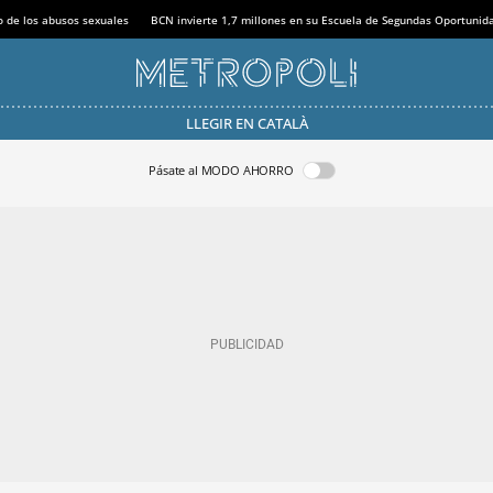
o de los abusos sexuales
BCN invierte 1,7 millones en su Escuela de Segundas Oportunid
LLEGIR EN CATALÀ
Pásate al MODO AHORRO