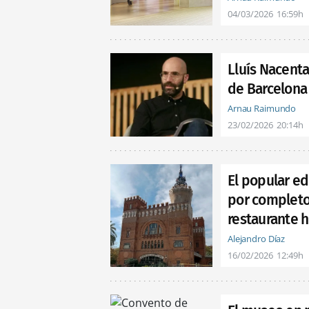
04/03/2026
16:59h
Lluís Nacenta
de Barcelona 
Arnau Raimundo
23/02/2026
20:14h
El popular ed
por completo 
restaurante h
Alejandro Díaz
16/02/2026
12:49h