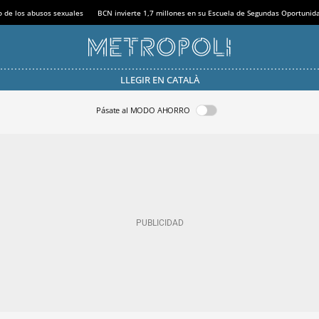
o de los abusos sexuales
BCN invierte 1,7 millones en su Escuela de Segundas Oportunid
LLEGIR EN CATALÀ
Pásate al MODO AHORRO