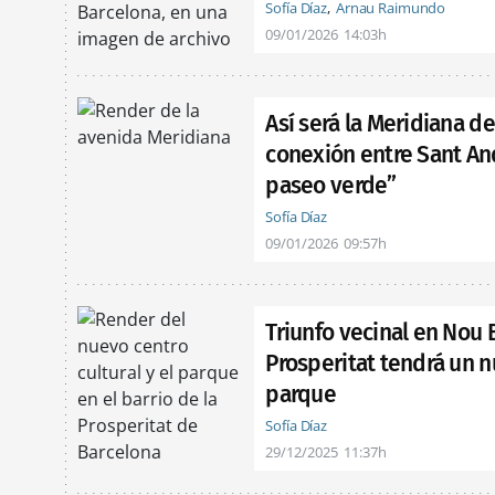
Sofía Díaz
Arnau Raimundo
09/01/2026
14:03h
Así será la Meridiana de
conexión entre Sant And
paseo verde”
Sofía Díaz
09/01/2026
09:57h
Triunfo vecinal en Nou B
Prosperitat tendrá un n
parque
Sofía Díaz
29/12/2025
11:37h