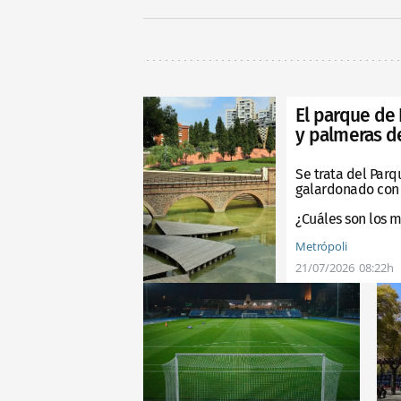
El parque de 
y palmeras d
Se trata del Parq
galardonado con 
¿Cuáles son los 
Metrópoli
21/07/2026
08:22h