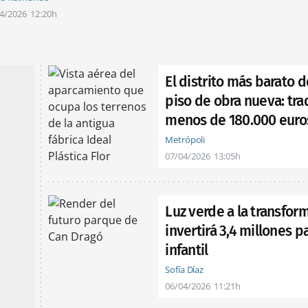
4/2026
12:20h
El distrito más barato 
piso de obra nueva: tra
menos de 180.000 euro
Metrópoli
07/04/2026
13:05h
Luz verde a la transfor
invertirá 3,4 millones pa
infantil
Sofía Díaz
06/04/2026
11:21h