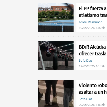
El PP fuerza 
atletismo tra
Arnau Raimundo
19/05/2026
14:25h
BDiR Alcúdia 
ofrecer trasl
Sofía Díaz
12/05/2026
16:47h
Violento robo
asaltar a un 
Sofía Díaz
09/05/2026
11:36h