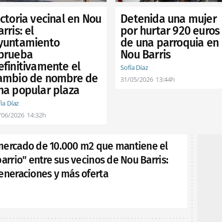
ictoria vecinal en Nou
Detenida una mujer
rris: el
por hurtar 920 euros
yuntamiento
de una parroquia en
prueba
Nou Barris
efinitivamente el
Sofía Díaz
ambio de nombre de
31/05/2026
13:44h
na popular plaza
ía Díaz
/06/2026
14:32h
mercado de 10.000 m2 que mantiene el
barrio" entre sus vecinos de Nou Barris:
eneraciones y más oferta