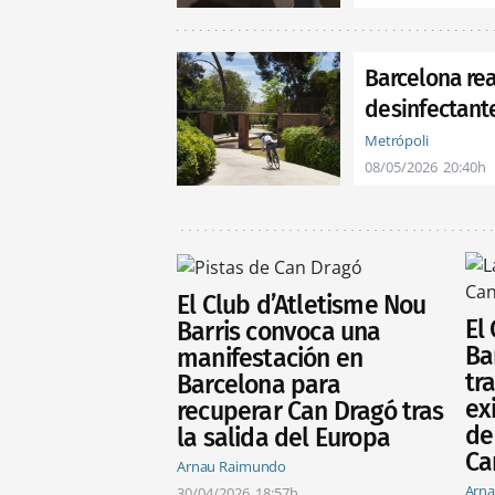
Barcelona re
desinfectante
Metrópoli
08/05/2026
20:40h
El Club d’Atletisme Nou
El
Barris convoca una
Ba
manifestación en
tr
Barcelona para
ex
recuperar Can Dragó tras
de
la salida del Europa
Ca
Arnau Raimundo
Arn
30/04/2026
18:57h