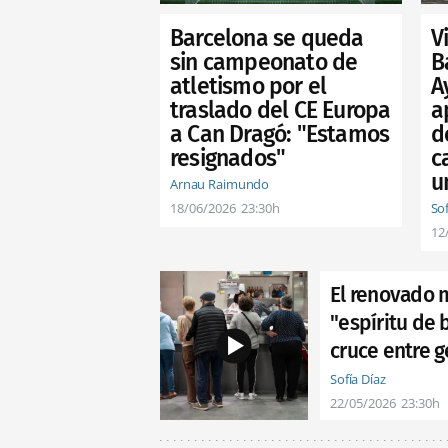
V
Barcelona se queda
Ba
sin campeonato de
A
atletismo por el
a
traslado del CE Europa
d
a Can Dragó: "Estamos
c
resignados"
u
Arnau Raimundo
Sof
18/06/2026
23:30h
12
El renovado 
"espíritu de 
cruce entre g
Sofía Díaz
22/05/2026
23:30h