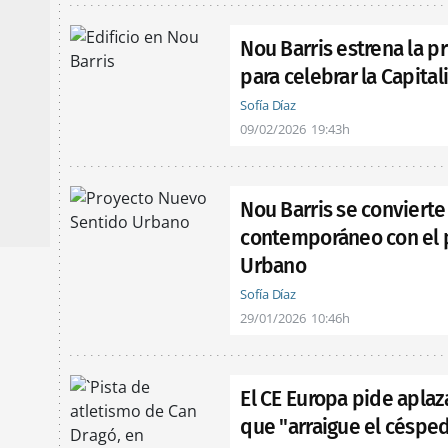
Nou Barris estrena la p
para celebrar la Capita
Sofía Díaz
09/02/2026
19:43h
Nou Barris se convierte
contemporáneo con el 
Urbano
Sofía Díaz
29/01/2026
10:46h
El CE Europa pide aplaz
que "arraigue el césped