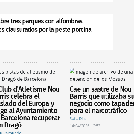
abre tres parques con alfombras
s clausurados por la peste porcina
 Club d'Atletisme Nou
Cae un sastre de Nou
rris celebra el
Barris que utilizaba s
aslado del Europa y
negocio como tapade
ige al Ayuntamiento
para el narcotráfico
 Barcelona recuperar
Sofía Díaz
n Dragó
14/04/2026
12:53h
au Raimundo