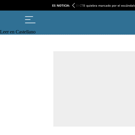
ES NOTICIA:
El CTB quiebra marcado por el escándal
Leer en Castellano