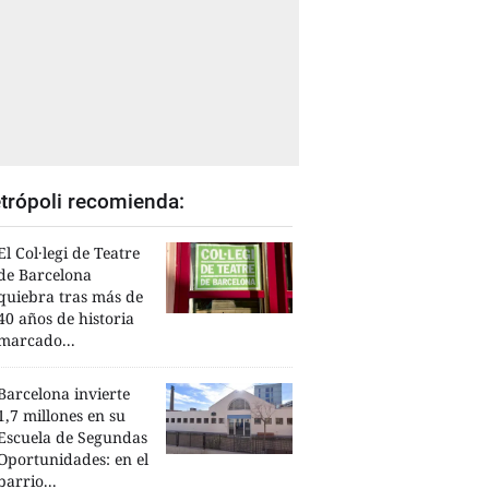
trópoli recomienda:
El Col·legi de Teatre
de Barcelona
quiebra tras más de
40 años de historia
marcado...
Barcelona invierte
1,7 millones en su
Escuela de Segundas
Oportunidades: en el
barrio...