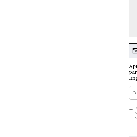
Apú
par
imp
D
M
c