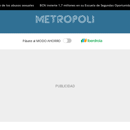
o de los abusos sexuales
BCN invierte 1,7 millones en su Escuela de Segundas Oportunid
Pásate al MODO AHORRO