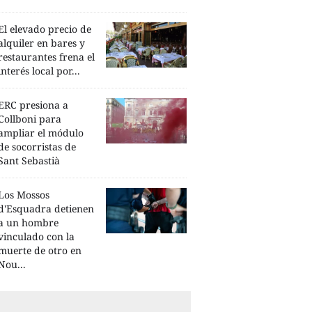
El elevado precio de
alquiler en bares y
restaurantes frena el
interés local por...
ERC presiona a
Collboni para
ampliar el módulo
de socorristas de
Sant Sebastià
Los Mossos
d'Esquadra detienen
a un hombre
vinculado con la
muerte de otro en
Nou...