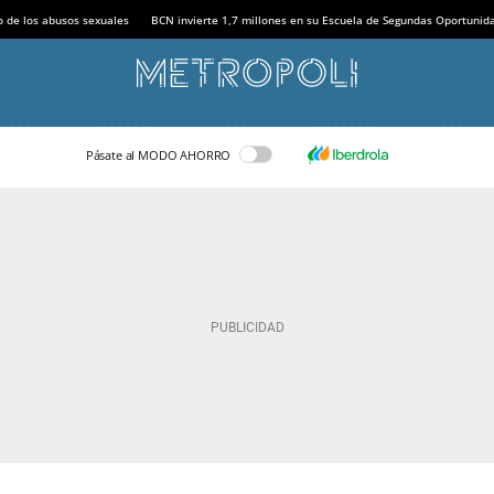
o de los abusos sexuales
BCN invierte 1,7 millones en su Escuela de Segundas Oportunid
Pásate al MODO AHORRO