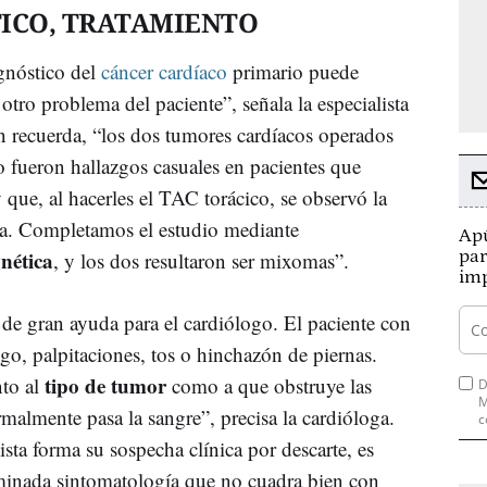
ICO, TRATAMIENTO
agnóstico del
cáncer cardíaco
primario puede
 otro problema del paciente”, señala la especialista
n recuerda, “los dos tumores cardíacos operados
o fueron hallazgos casuales en pacientes que
que, al hacerles el TAC torácico, se observó la
la. Completamos el estudio mediante
Apú
nética
par
, y los dos resultaron ser mixomas”.
imp
de gran ayuda para el cardiólogo. El paciente con
go, palpitaciones, tos o hinchazón de piernas.
tipo de tumor
nto al
como a que obstruye las
D
M
rmalmente pasa la sangre”, precisa la cardióloga.
c
sta forma su sospecha clínica por descarte, es
rminada sintomatología que no cuadra bien con