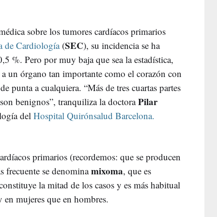
 médica sobre los tumores cardíacos primarios
SEC
a de Cardiología
(
), su incidencia se ha
0,5 %. Pero por muy baja que sea la estadística,
e a un órgano tan importante como el corazón con
de punta a cualquiera. “Más de tres cuartas partes
Pilar
 son benignos”, tranquiliza la doctora
ología del
Hospital Quirónsalud Barcelona.
cardíacos primarios (recordemos: que se producen
mixoma
ás frecuente se denomina
, que es
onstituye la mitad de los casos y es más habitual
 y en mujeres que en hombres.