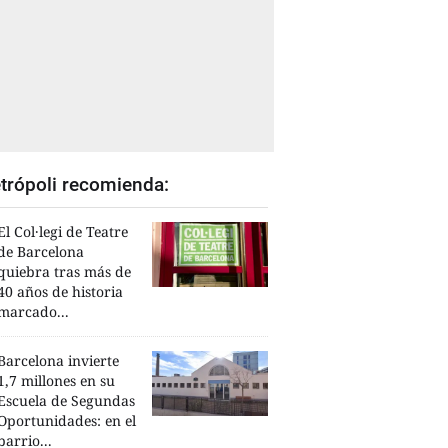
trópoli recomienda:
El Col·legi de Teatre
de Barcelona
quiebra tras más de
40 años de historia
marcado...
Barcelona invierte
1,7 millones en su
Escuela de Segundas
Oportunidades: en el
barrio...