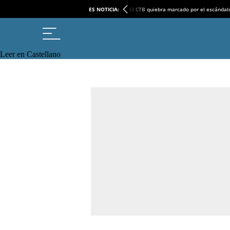
ES NOTICIA:
El CTB quiebra marcado por el escándal
Leer en Castellano