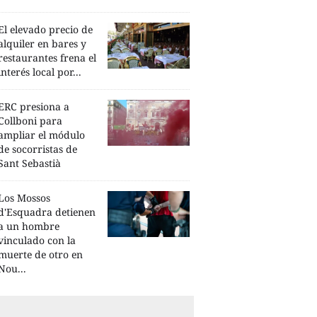
El elevado precio de
alquiler en bares y
restaurantes frena el
interés local por...
ERC presiona a
Collboni para
ampliar el módulo
de socorristas de
Sant Sebastià
Los Mossos
d'Esquadra detienen
a un hombre
vinculado con la
muerte de otro en
Nou...