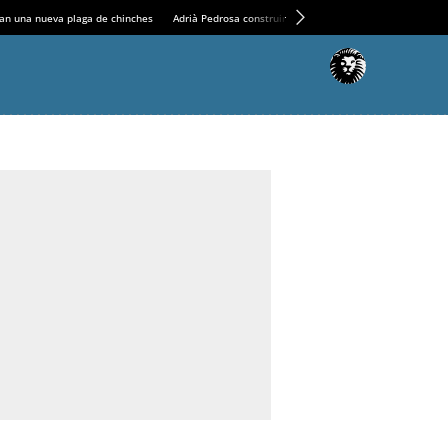
an una nueva plaga de chinches
Adrià Pedrosa construirá la nueva residencia en el Casin