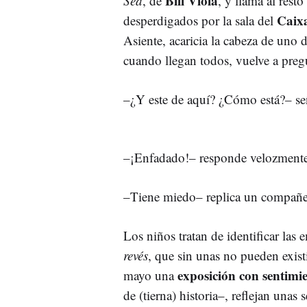
Bill Viola
Sea
, de
, y llama al rest
Caix
desperdigados por la sala del
Asiente, acaricia la cabeza de uno d
cuando llegan todos, vuelve a preg
–¿Y este de aquí? ¿Cómo está?– se
–¡Enfadado!– responde velozmente
–Tiene miedo– replica un compañe
Los niños tratan de identificar la
revés
, que sin unas no pueden exist
exposición con sentimi
mayo una
de (tierna) historia–, reflejan unas 