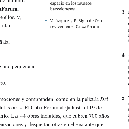
o de alumnos
espacio en los museos
aForum
.
barceloneses
e ellos, y,
Velázquez y El Siglo de Oro
untar.
reviven en el CaixaForum
ñala.
 una pequeñaja.
ro.
s emociones y comprenden, como en la película
Del
ir las otras. El CaixaForum aloja hasta el 19 de
ento
. Las 44 obras incluidas, que cubren 700 años
sensaciones y despiertan otras en el visitante que