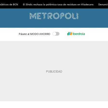
 públicos de BCN
El Síndic rechaza la polémica tasa de residuos en Viladecans
Denunci
Pásate al MODO AHORRO