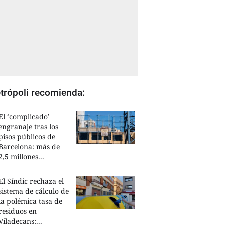
trópoli recomienda:
El ‘complicado’
engranaje tras los
pisos públicos de
Barcelona: más de
2,5 millones...
El Síndic rechaza el
sistema de cálculo de
la polémica tasa de
residuos en
Viladecans:...