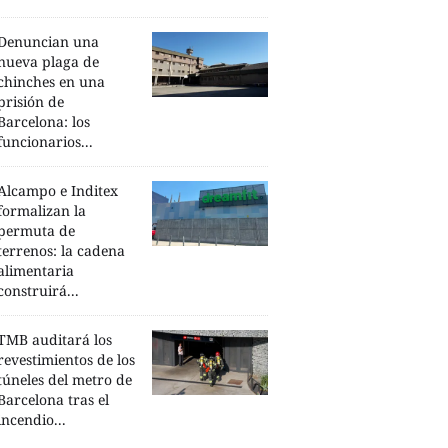
Denuncian una
nueva plaga de
chinches en una
prisión de
Barcelona: los
funcionarios...
Alcampo e Inditex
formalizan la
permuta de
terrenos: la cadena
alimentaria
construirá...
TMB auditará los
revestimientos de los
túneles del metro de
Barcelona tras el
incendio...