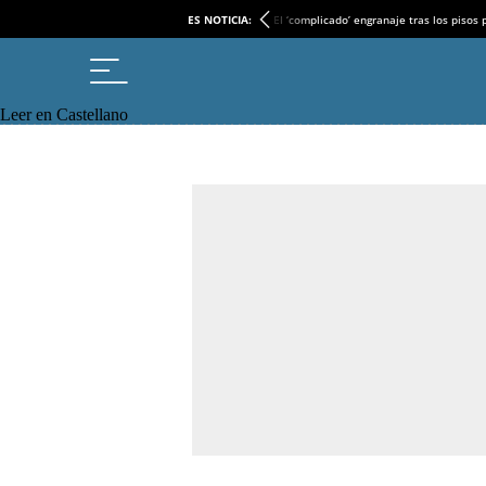
ES NOTICIA:
El ‘complicado’ engranaje tras los pisos
Leer en Castellano