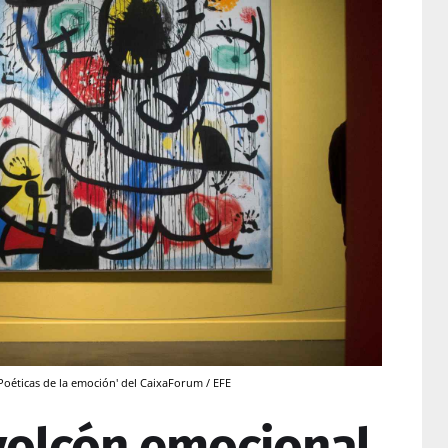
Poéticas de la emoción' del CaixaForum / EFE
volcón emocional