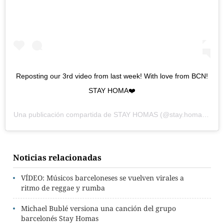
Reposting our 3rd video from last week! With love from BCN!
STAY HOMA❤️
Una publicación compartida de
STAY HOMAS
(@stay.homas) el
2
Noticias relacionadas
VÍDEO: Músicos barceloneses se vuelven virales a
ritmo de reggae y rumba
Michael Bublé versiona una canción del grupo
barcelonés Stay Homas