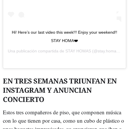
Hi! Here’s our last video this week!!! Enjoy your weekend!!
STAY HOMA❤️
Una publicación compartida de
STAY HOMAS
(@stay.homas) el
2
EN TRES SEMANAS TRIUNFAN EN
INSTAGRAM Y ANUNCIAN
CONCIERTO
Estos tres compañeros de piso, que componen música
con lo que tienen por casa, como un cubo de plástico o
unas baquetas improvisadas, ya anunciaron que iban a