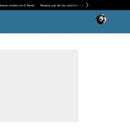
Nuevo tiroteo en El Raval
Reabre uno de los castillos medievales más espectaculares