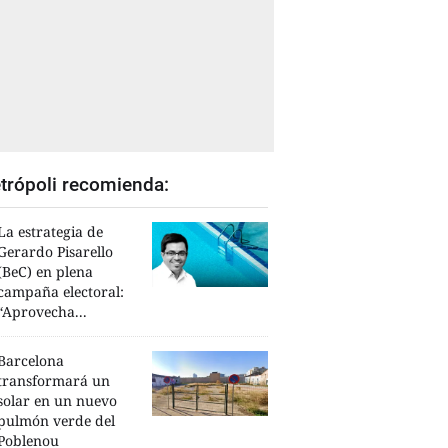
trópoli recomienda:
La estrategia de
Gerardo Pisarello
(BeC) en plena
campaña electoral:
“Aprovecha...
Barcelona
transformará un
solar en un nuevo
pulmón verde del
Poblenou