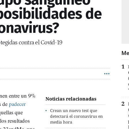
osibilidades de
onavirus?
egidas contra el Covid-19
Me
nen entre un 9%
Noticias relacionadas
s de
padecer
Crean un nuevo test que
uellas que
detectará el coronavirus en
los resultados
media hora
 de 23andMe, una