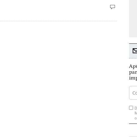
Apú
par
imp
D
M
c