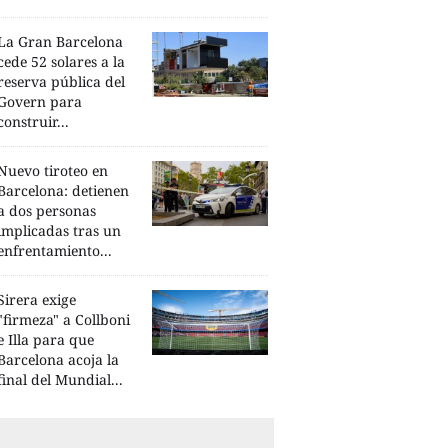
La Gran Barcelona
cede 52 solares a la
reserva pública del
Govern para
construir...
Nuevo tiroteo en
Barcelona: detienen
a dos personas
implicadas tras un
enfrentamiento...
Sirera exige
"firmeza" a Collboni
e Illa para que
Barcelona acoja la
final del Mundial...