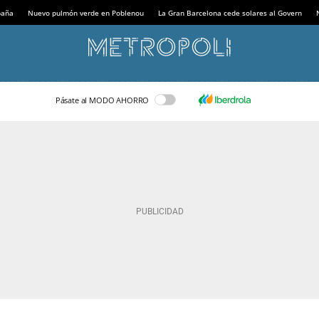
paña
Nuevo pulmón verde en Poblenou
La Gran Barcelona cede solares al Govern
Pásate al MODO AHORRO