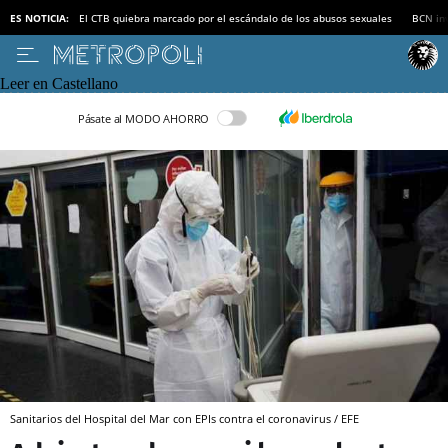
ES NOTICIA:
El CTB quiebra marcado por el escándalo de los abusos sexuales
BCN inv
Leer en Castellano
Pásate al MODO AHORRO
Sanitarios del Hospital del Mar con EPIs contra el coronavirus / EFE