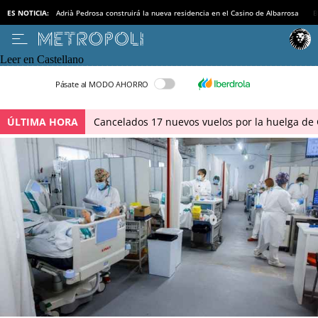
ES NOTICIA:
Adrià Pedrosa construirá la nueva residencia en el Casino de Albarrosa
B
Leer en Castellano
Pásate al MODO AHORRO
ÚLTIMA HORA
Cancelados 17 nuevos vuelos por la huelga de