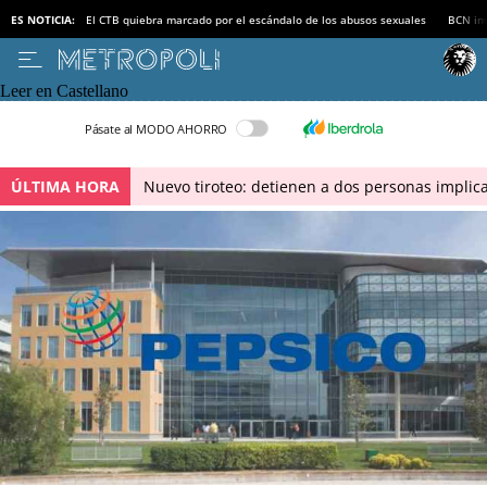
ES NOTICIA:
El CTB quiebra marcado por el escándalo de los abusos sexuales
BCN inv
Leer en Castellano
Pásate al MODO AHORRO
ÚLTIMA HORA
Nuevo tiroteo: detienen a dos personas implica