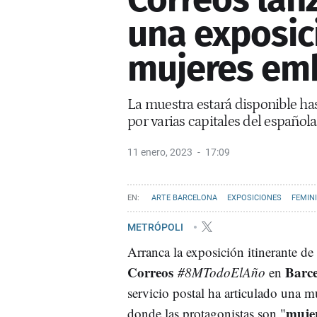
una exposic
mujeres em
La muestra estará disponible has
por varias capitales del española
11 enero, 2023
17:09
ARTE BARCELONA
EXPOSICIONES
FEMIN
METRÓPOLI
Arranca la exposición itinerante de
Correos
Barce
#8MTodoElAño
en
servicio postal ha articulado una mu
muje
donde las protagonistas son "