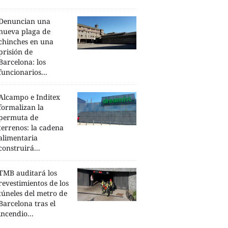
Denuncian una
nueva plaga de
chinches en una
prisión de
Barcelona: los
funcionarios...
Alcampo e Inditex
formalizan la
permuta de
terrenos: la cadena
alimentaria
construirá...
TMB auditará los
revestimientos de los
túneles del metro de
Barcelona tras el
incendio...