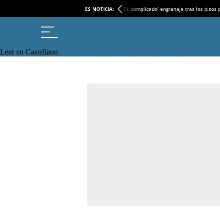
ES NOTICIA:
El ‘complicado’ engranaje tras los pisos
Leer en Castellano