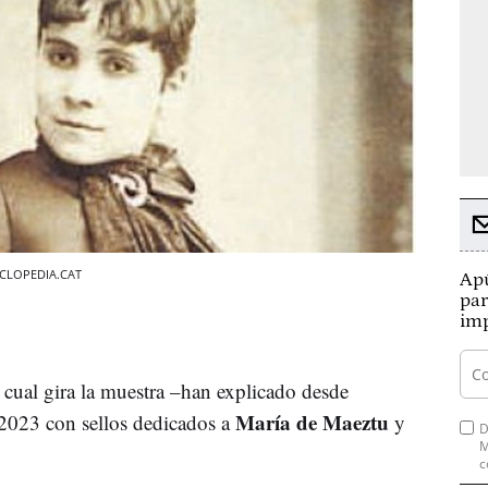
CICLOPEDIA.CAT
Apú
par
imp
a cual gira la muestra –han explicado desde
María de Maeztu
e 2023 con sellos dedicados a
y
D
M
c