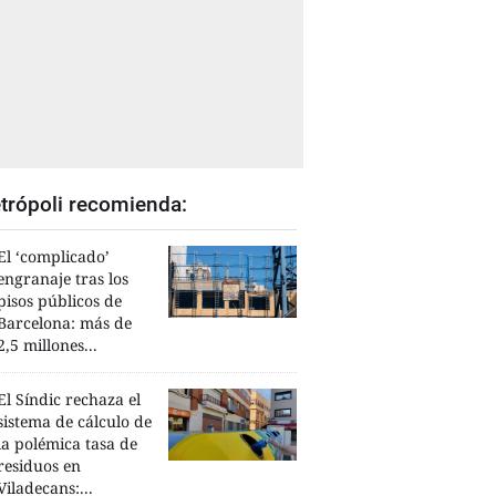
trópoli recomienda:
El ‘complicado’
engranaje tras los
pisos públicos de
Barcelona: más de
2,5 millones...
El Síndic rechaza el
sistema de cálculo de
la polémica tasa de
residuos en
Viladecans:...