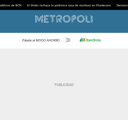
 públicos de BCN
El Síndic rechaza la polémica tasa de residuos en Viladecans
Denunci
Pásate al MODO AHORRO