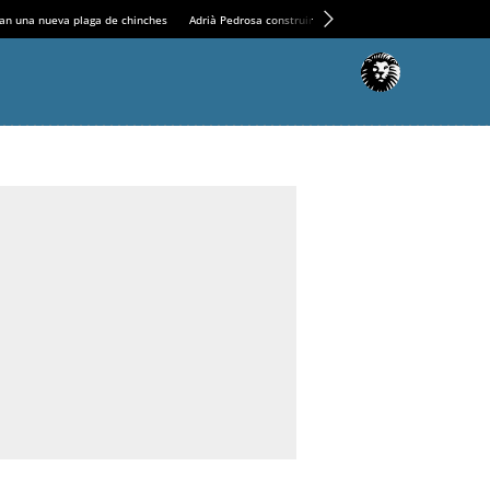
an una nueva plaga de chinches
Adrià Pedrosa construirá la nueva residencia en el Casin