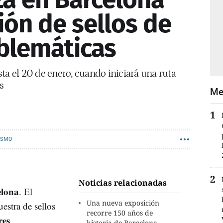
ión de sellos de
blemáticas
ta el 20 de enero, cuando iniciará una ruta
s
Me
ISMO
Noticias relacionadas
lona
. El
Una nueva exposición
estra de sellos
recorre 150 años de
res
historia de Barcelona