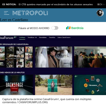
ES NOTICIA:
El CTB quiebra marcado por el escándalo de los abusos sexuales
BCN inv
Leer en Castellano
Pásate al MODO AHORRO
Captura de la plataforma online CaixaFórum+, que cuenta con múltiples
contenidos / CAIXAFORUMPLUS.ORG