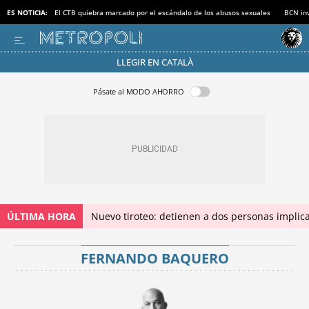
ES NOTICIA:
El CTB quiebra marcado por el escándalo de los abusos sexuales
BCN inv
LLEGIR EN CATALÀ
Pásate al MODO AHORRO
ÚLTIMA HORA
Nuevo tiroteo: detienen a dos personas implica
FERNANDO BAQUERO