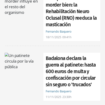
morder bien: la
Rehabilitación Neuro
Oclusal (RNO) reeduca la
masticación
Fernando Baquero
18/11/2025
09:41h
Badalona declara la
guerra al patinete: hasta
600 euros de multa y
confiscación por circular
sin seguro o 'trucados'
Fernando Baquero
11/11/2025
23:30h