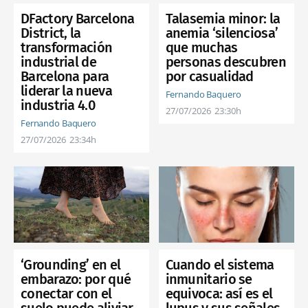
DFactory Barcelona
Talasemia minor: la
District, la
anemia ‘silenciosa’
transformación
que muchas
industrial de
personas descubren
Barcelona para
por casualidad
liderar la nueva
Fernando Baquero
industria 4.0
27/07/2026
23:30h
Fernando Baquero
27/07/2026
23:34h
Cuando el sistema
‘Grounding’ en el
inmunitario se
embarazo: por qué
equivoca: así es el
conectar con el
lupus y sus señales
suelo puede aliviar