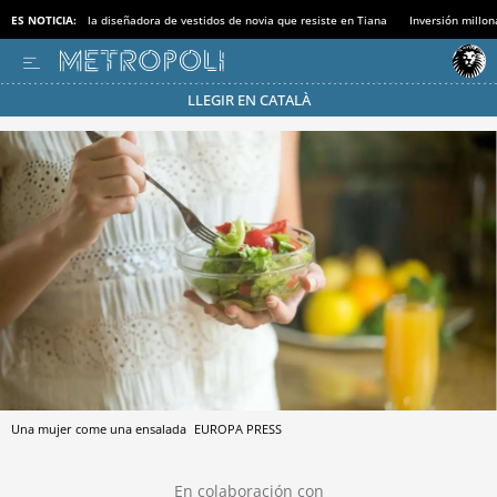
ES NOTICIA:
la diseñadora de vestidos de novia que resiste en Tiana
Inversión millon
LLEGIR EN CATALÀ
Pásate al MODO AHORRO
Una mujer come una ensalada
EUROPA PRESS
En colaboración con