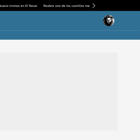
Nuevo tiroteo en El Raval
Reabre uno de los castillos medievales más espectaculares