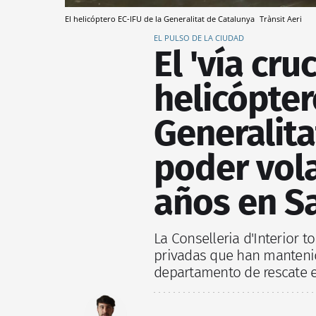
El helicóptero EC-IFU de la Generalitat de Catalunya
Trànsit Aeri
EL PULSO DE LA CIUDAD
El 'vía cru
helicópter
Generalita
poder vola
años en S
La Conselleria d'Interior 
privadas que han mantenid
departamento de rescate e