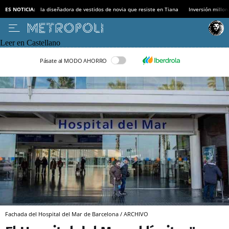
ES NOTICIA:
la diseñadora de vestidos de novia que resiste en Tiana
Inversión millon
Leer en Castellano
Pásate al MODO AHORRO
Fachada del Hospital del Mar de Barcelona / ARCHIVO