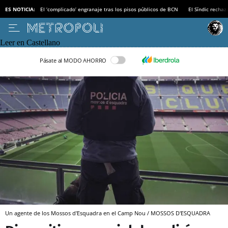
ES NOTICIA:
El ‘complicado’ engranaje tras los pisos públicos de BCN
El Síndic recha
Leer en Castellano
Pásate al MODO AHORRO
Un agente de los Mossos d'Esquadra en el Camp Nou / MOSSOS D'ESQUADRA