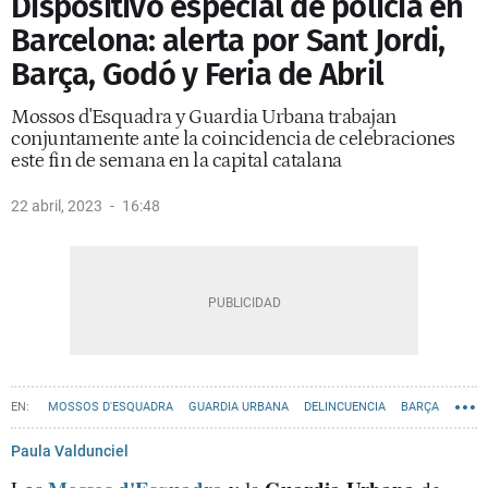
Dispositivo especial de policía en
Barcelona: alerta por Sant Jordi,
Barça, Godó y Feria de Abril
Mossos d'Esquadra y Guardia Urbana trabajan
conjuntamente ante la coincidencia de celebraciones
este fin de semana en la capital catalana
22 abril, 2023
16:48
MOSSOS D'ESQUADRA
GUARDIA URBANA
DELINCUENCIA
BARÇA
SANT JORDI
ATRACOS
Paula Valdunciel