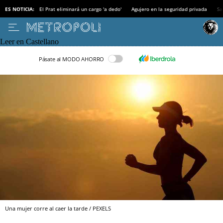
ES NOTICIA:
El Prat eliminará un cargo 'a dedo'
Agujero en la seguridad privada
Sa
Leer en Castellano
Pásate al MODO AHORRO
Una mujer corre al caer la tarde / PEXELS