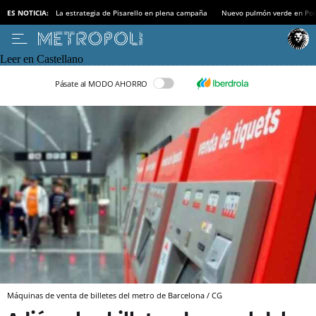
ES NOTICIA:
La estrategia de Pisarello en plena campaña
Nuevo pulmón verde en Po
Leer en Castellano
Pásate al MODO AHORRO
Máquinas de venta de billetes del metro de Barcelona / CG