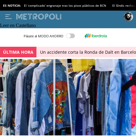
ES NOTICIA:
El ‘complicado’ engranaje tras los pisos públicos de BCN
El Síndic recha
Leer en Castellano
Pásate al MODO AHORRO
ÚLTIMA HORA
Un accidente corta la Ronda de Dalt en Barcel