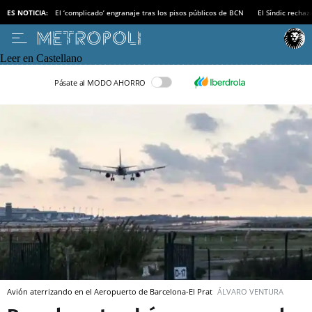
ES NOTICIA:
El ‘complicado’ engranaje tras los pisos públicos de BCN
El Síndic recha
Leer en Castellano
Pásate al MODO AHORRO
Avión aterrizando en el Aeropuerto de Barcelona-El Prat
ÁLVARO VENTURA