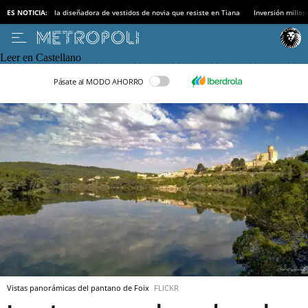
ES NOTICIA:
la diseñadora de vestidos de novia que resiste en Tiana
Inversión millon
Leer en Castellano
Pásate al MODO AHORRO
Vistas panorámicas del pantano de Foix
FLICKR