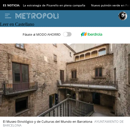
ES NOTICIA:
La estrategia de Pisarello en plena campaña
Nuevo pulmón verde en Po
Leer en Castellano
Pásate al MODO AHORRO
El Museo Etnológico y de Culturas del Mundo en Barcelona
AYUNTAMIENTO DE
BARCELONA