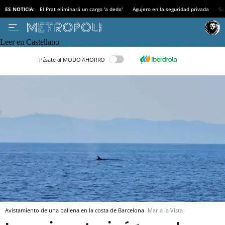
ES NOTICIA:
El Prat eliminará un cargo 'a dedo'
Agujero en la seguridad privada
Sa
Leer en Castellano
Pásate al MODO AHORRO
Avistamiento de una ballena en la costa de Barcelona
Mar a la Vista