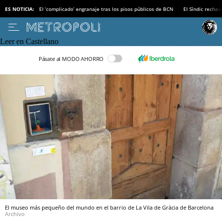
ES NOTICIA:
El ‘complicado’ engranaje tras los pisos públicos de BCN
El Síndic recha
Leer en Castellano
Pásate al MODO AHORRO
El museo más pequeño del mundo en el barrio de La Vila de Gràcia de Barcelona
Archivo