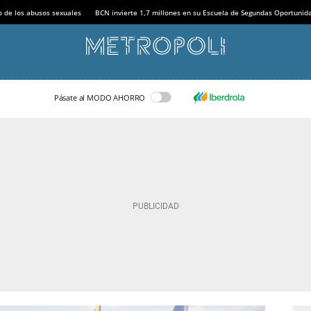
o de los abusos sexuales
BCN invierte 1,7 millones en su Escuela de Segundas Oportunid
Pásate al MODO AHORRO