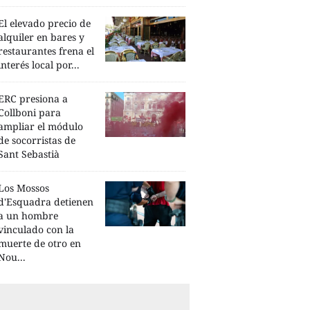
El elevado precio de
alquiler en bares y
restaurantes frena el
interés local por...
ERC presiona a
Collboni para
ampliar el módulo
de socorristas de
Sant Sebastià
Los Mossos
d'Esquadra detienen
a un hombre
vinculado con la
muerte de otro en
Nou...