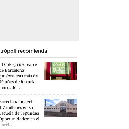
trópoli recomienda:
El Col·legi de Teatre
de Barcelona
quiebra tras más de
40 años de historia
marcado...
Barcelona invierte
1,7 millones en su
Escuela de Segundas
Oportunidades: en el
barrio...