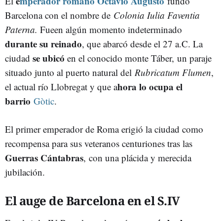
e
mperador romano Octavio Augusto
El
fundó
Barcelona con el nombre de
Colonia Iulia Faventia
Paterna.
Fueen algún momento indeterminado
durante su reinado
, que abarcó desde el 27 a.C. La
s
e ubicó
ciudad
en el conocido monte Táber, un paraje
situado junto al puerto natural del
Rubricatum Flumen
,
hora lo ocupa el
el actual río Llobregat y que a
barrio
Gòtic
.
El primer emperador de Roma erigió la ciudad como
recompensa para sus veteranos centuriones tras las
Guerras Cántabras
, con una plácida y merecida
jubilación.
El auge de Barcelona en el S.IV