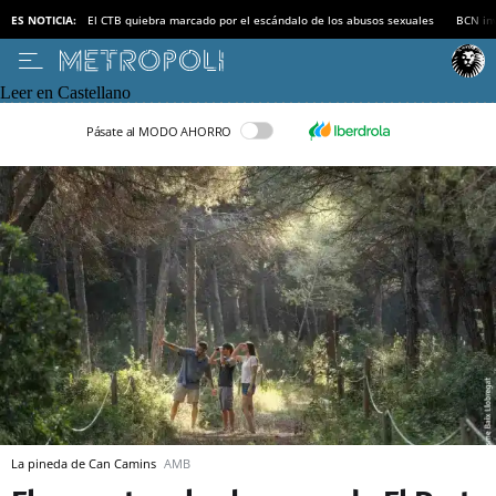
ES NOTICIA:
El CTB quiebra marcado por el escándalo de los abusos sexuales
BCN inv
Leer en Castellano
Pásate al MODO AHORRO
La pineda de Can Camins
AMB