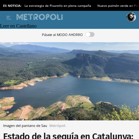
ES NOTICIA:
La estrategia de Pisarello en plena campaña
Nuevo pulmón verde en Po
Leer en Castellano
Pásate al MODO AHORRO
Imagen del pantano de Sau
Metrópoli
Estado de la sequía en Catalunya: