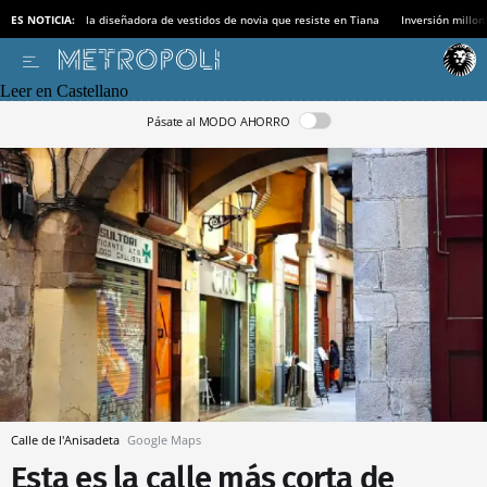
ES NOTICIA:
la diseñadora de vestidos de novia que resiste en Tiana
Inversión millon
Leer en Castellano
Pásate al MODO AHORRO
Calle de l'Anisadeta
Google Maps
Esta es la calle más corta de