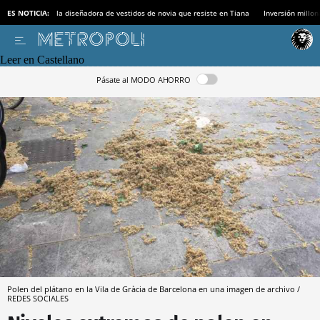
ES NOTICIA:
la diseñadora de vestidos de novia que resiste en Tiana
Inversión millon
Leer en Castellano
Pásate al MODO AHORRO
Polen del plátano en la Vila de Gràcia de Barcelona en una imagen de archivo /
REDES SOCIALES