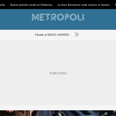
paña
Nuevo pulmón verde en Poblenou
La Gran Barcelona cede solares al Govern
Pásate al MODO AHORRO