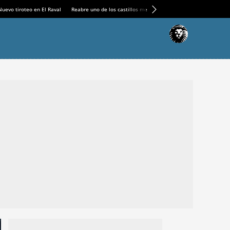
Nuevo tiroteo en El Raval
Reabre uno de los castillos medievales más espectaculares