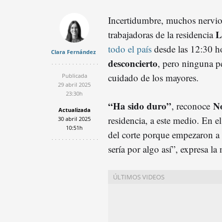
Incertidumbre, muchos nervios
L
trabajadoras de la residencia
todo el país
desde las 12:30 h
Clara Fernández
desconcierto
, pero ninguna p
cuidado de los mayores.
Publicada
29 abril 2025
23:30h
“Ha sido duro”
N
, reconoce
Actualizada
residencia, a este medio. En e
30 abril 2025
10:51h
del corte porque empezaron a 
sería por algo así”, expresa la