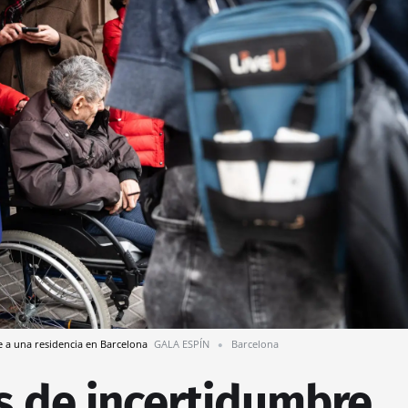
e a una residencia en Barcelona
GALA ESPÍN
Barcelona
s de incertidumbre