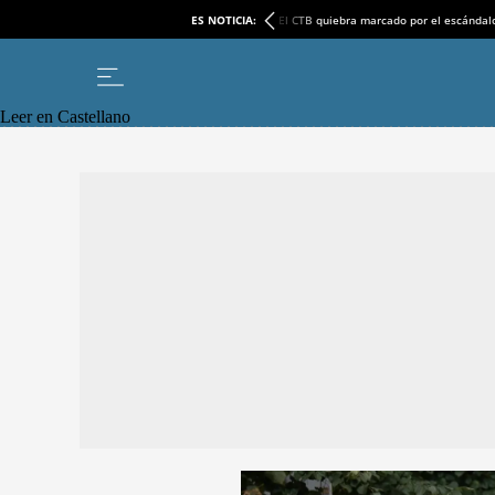
ES NOTICIA:
El CTB quiebra marcado por el escándal
Leer en Castellano