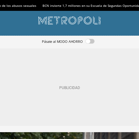
o de los abusos sexuales
BCN invierte 1,7 millones en su Escuela de Segundas Oportunid
Pásate al MODO AHORRO