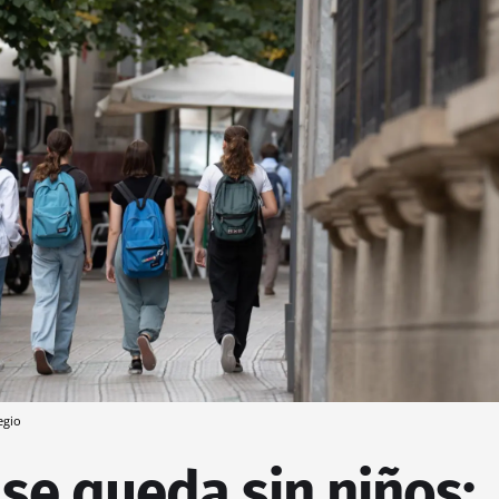
egio
se queda sin niños: