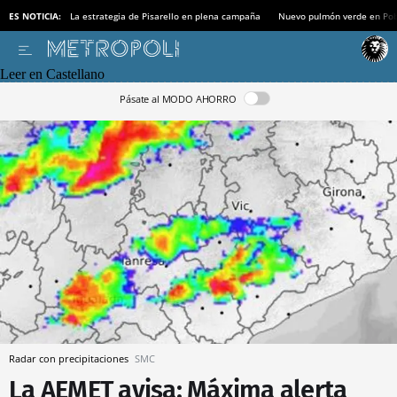
ES NOTICIA:
La estrategia de Pisarello en plena campaña
Nuevo pulmón verde en Po
Leer en Castellano
Pásate al MODO AHORRO
Radar con precipitaciones
SMC
La AEMET avisa: Máxima alerta