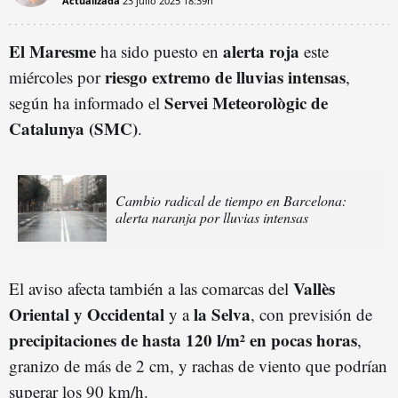
Actualizada
23 julio 2025
18:39h
El Maresme
alerta roja
ha sido puesto en
este
riesgo extremo de lluvias intensas
miércoles por
,
Servei Meteorològic de
según ha informado el
Catalunya (SMC)
.
Cambio radical de tiempo en Barcelona:
alerta naranja por lluvias intensas
Vallès
El aviso afecta también a las comarcas del
Oriental y Occidental
la Selva
y a
, con previsión de
precipitaciones de hasta 120 l/m² en pocas horas
,
granizo de más de 2 cm, y rachas de viento que podrían
superar los 90 km/h.