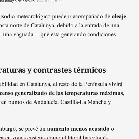
 una imagen de archivo
EUROPA PRESS
oleaje
isodio meteorológico puede ir acompañado de
costa norte de Catalunya, debido a la entrada de una
una vaguada— que está generando condiciones
turas y contrastes térmicos
abilidad en Catalunya, el resto de la Península vivirá
censo generalizado de las temperaturas máximas
,
en puntos de Andalucía, Castilla-La Mancha y
aumento menos acusado
embargo, se prevé un
o
co
en zonas costeras como el litoral barcelonés,