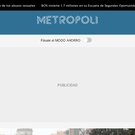
o de los abusos sexuales
BCN invierte 1,7 millones en su Escuela de Segundas Oportunid
Pásate al MODO AHORRO