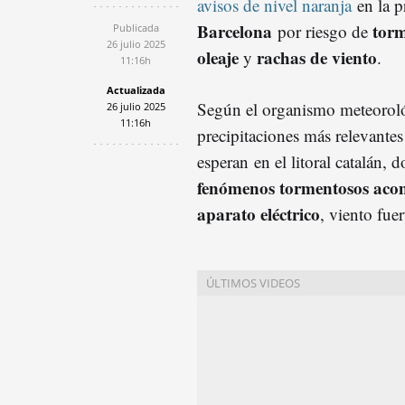
avisos de nivel naranja
en la p
Barcelona
torm
por riesgo de
Publicada
26 julio 2025
oleaje
rachas de viento
y
.
11:16h
Actualizada
Según el organismo meteoroló
26 julio 2025
11:16h
precipitaciones más relevantes
esperan en el litoral catalán, 
fenómenos tormentosos ac
aparato eléctrico
, viento fue