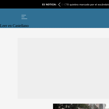
ES NOTICIA:
El CTB quiebra marcado por el escándal
Leer en Castellano