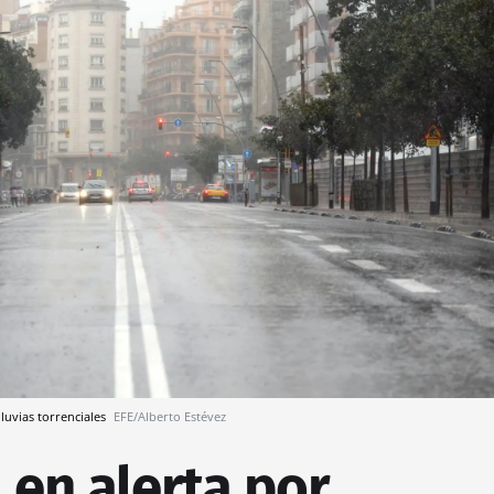
lluvias torrenciales
EFE/Alberto Estévez
 en alerta por