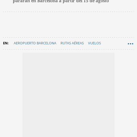
pararán en Barcelona a partir del 15 de agosto
AEROPUERTO BARCELONA
RUTAS AÉREAS
VUELOS
AEROLÍNEAS
EL PRAT DE LLOBREGAT
EN CATALÀ