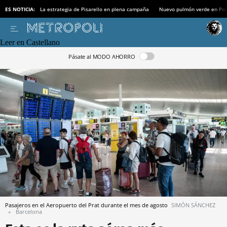
ES NOTICIA:
La estrategia de Pisarello en plena campaña
Nuevo pulmón verde en Po
Leer en Castellano
Pásate al MODO AHORRO
Pasajeros en el Aeropuerto del Prat durante el mes de agosto
SIMÓN SÁNCHEZ
Barcelona