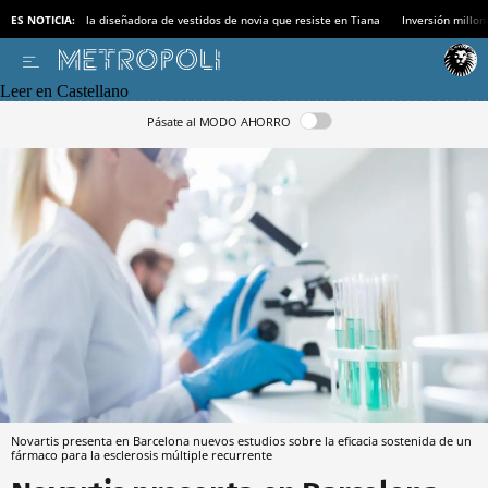
ES NOTICIA:
la diseñadora de vestidos de novia que resiste en Tiana
Inversión millon
Leer en Castellano
Pásate al MODO AHORRO
Novartis presenta en Barcelona nuevos estudios sobre la eficacia sostenida de un
fármaco para la esclerosis múltiple recurrente